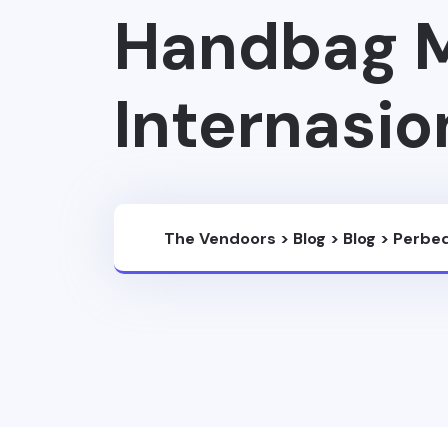
Handbag M
Internasio
The Vendoors
>
Blog
>
Blog
>
Perbed
Internasional